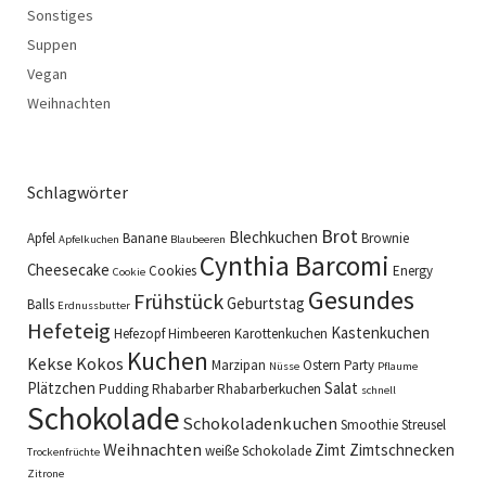
Sonstiges
Suppen
Vegan
Weihnachten
Schlagwörter
Brot
Blechkuchen
Apfel
Banane
Brownie
Apfelkuchen
Blaubeeren
Cynthia Barcomi
Cheesecake
Cookies
Energy
Cookie
Gesundes
Frühstück
Geburtstag
Balls
Erdnussbutter
Hefeteig
Kastenkuchen
Hefezopf
Himbeeren
Karottenkuchen
Kuchen
Kekse
Kokos
Marzipan
Ostern
Party
Nüsse
Pflaume
Plätzchen
Salat
Pudding
Rhabarber
Rhabarberkuchen
schnell
Schokolade
Schokoladenkuchen
Smoothie
Streusel
Weihnachten
Zimt
Zimtschnecken
weiße Schokolade
Trockenfrüchte
Zitrone