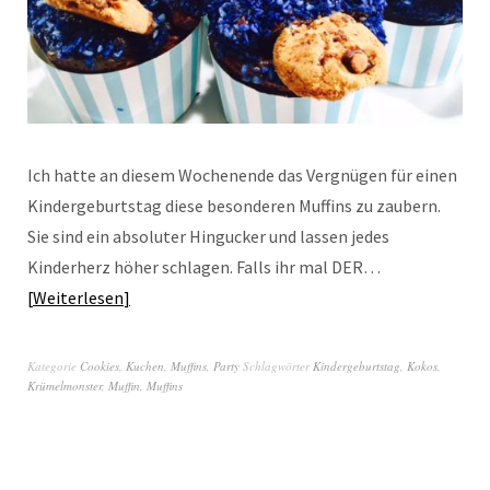
Ich hatte an diesem Wochenende das Vergnügen für einen
Kindergeburtstag diese besonderen Muffins zu zaubern.
Sie sind ein absoluter Hingucker und lassen jedes
Kinderherz höher schlagen. Falls ihr mal DER…
Weiterlesen
Kategorie
Cookies
,
Kuchen
,
Muffins
,
Party
Schlagwörter
Kindergeburtstag
,
Kokos
,
Krümelmonster
,
Muffin
,
Muffins