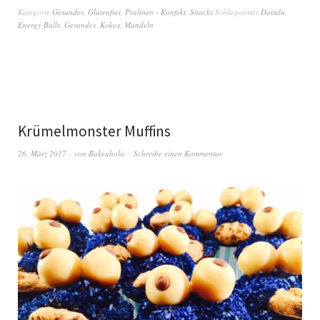
Kategorie
Gesundes
,
Glutenfrei
,
Pralinen - Konfekt
,
Snacks
Schlagwörter
Datteln
,
Energy Balls
,
Gesundes
,
Kokos
,
Mandeln
Krümelmonster Muffins
26. März 2017
von
Bakeaholic
Schreibe einen Kommentar