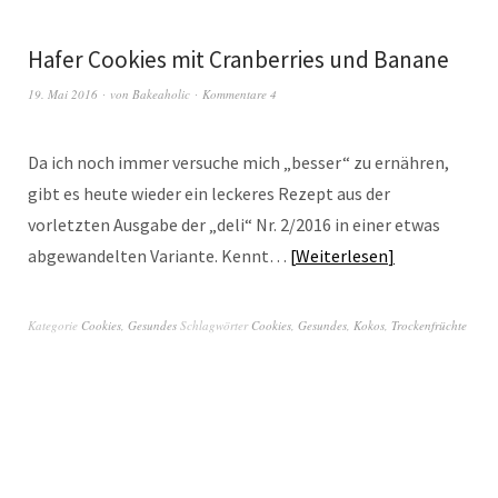
Hafer Cookies mit Cranberries und Banane
19. Mai 2016
von
Bakeaholic
Kommentare 4
Da ich noch immer versuche mich „besser“ zu ernähren,
gibt es heute wieder ein leckeres Rezept aus der
vorletzten Ausgabe der „deli“ Nr. 2/2016 in einer etwas
abgewandelten Variante. Kennt…
Weiterlesen
Kategorie
Cookies
,
Gesundes
Schlagwörter
Cookies
,
Gesundes
,
Kokos
,
Trockenfrüchte